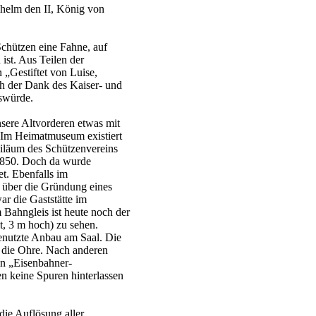
lhelm den II, König von
Schützen eine Fahne, auf
ist. Aus Teilen der
 „Gestiftet von Luise,
h der Dank des Kaiser- und
swürde.
ere Altvorderen etwas mit
. Im Heimatmuseum existiert
biläum des Schützenvereins
 1850. Doch da wurde
t. Ebenfalls im
über die Gründung eines
r die Gaststätte im
Bahngleis ist heute noch der
, 3 m hoch) zu sehen.
genutzte Anbau am Saal. Die
 die Ohre. Nach anderen
in „Eisenbahner-
en keine Spuren hinterlassen
die Auflösung aller