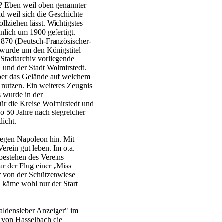
? Eben weil oben genannter
d weil sich die Geschichte
llziehen lässt. Wichtigstes
nlich um 1900 gefertigt.
 1870 (Deutsch-Französischer-
 wurde um den Königstitel
 Stadtarchiv vorliegende
 und der Stadt Wolmirstedt.
über das Gelände auf welchem
 nutzen. Ein weiteres Zeugnis
s wurde in der
ür die Kreise Wolmirstedt und
 50 Jahre nach siegreicher
licht.
 gegen Napoleon hin. Mit
erein gut leben. Im o.a.
bestehen des Vereins
ar der Flug einer „Miss
r von der Schützenwiese
n, käme wohl nur der Start
aldensleber Anzeiger" im
 von Hasselbach die