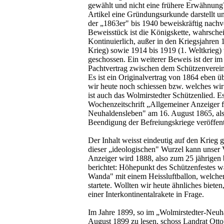
gewählt und nicht eine frühere Erwähnung
Artikel eine Gründungsurkunde darstellt un
der „1863er" bis 1940 beweiskräftig nachvo
Beweisstück ist die Königskette, wahrschei
Kontinuierlich, außer in den Kriegsjahren
Krieg) sowie 1914 bis 1919 (1. Weltkrieg)
geschossen. Ein weiterer Beweis ist der im
Pachtvertrag zwischen dem Schützenverein
Es ist ein Originalvertrag von 1864 eben 
wir heute noch schiessen bzw. welches wir
ist auch das Wolmirstedter Schützenlied. E
Wochenzeitschrift „Allgemeiner Anzeiger f
Neuhaldensleben" am 16. August 1865, also
Beendigung der Befreiungskriege veröffent
Der Inhalt weisst eindeutig auf den Krieg
dieser „ideologischen" Wurzel kann unser V
Anzeiger wird 1888, also zum 25 jährigen 
berichtet: Höhepunkt des Schützenfestes w
Wanda" mit einem Heissluftballon, welche
startete. Wollten wir heute ähnliches biete
einer Interkontinentalrakete in Frage.
Im Jahre 1899, so im „Wolmirstedter-Neuh
August 1899 zu lesen, schoss Landrat Otto