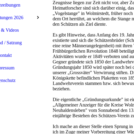
Zeugnisse liegen zur Zeit nicht vor, aber Z
hreibungen
Heimatforscher sind sich darüber einig, da
„Vogelstange" in Wolmirstedt, früher noch
tungen 2026
dem Ort herrührt, an welchem die Stange m
den Schützen als Ziel diente.
 & Videos
Es gibt Hinweise, dass Anfang des 19. Jah
existierte und sich die Schützenbrüder (Sc
d / Satzung
eine reine Männerangelegenheit) mit ihren
Frühbürgerlichen Revolution 1848 beteilig
ontakt
Aktivitäten wurde er 1849 verboten und au
Gegner gründete sich 1850 der Landwehrve
Gründungsjahr 1850 wird später noch bei 
pressum
unserer „Grossväter" Verwirrung stiften. Di
Königskette befindlichen Plaketten von 1
enschutz
Landwehrverein stammen bzw. sich bewuss
beziehen.
Die eigentliche „Gründungsurkunde" ist ein
„Allgemeiner Anzeiger für die Kreise Wolm
Neuhaldensleben" vom Sonnabend den 13.0
einjährige Bestehen des Schützen-Verein z
Ich mache an dieser Stelle einen Sprung i
ich im Zuge meiner Vorbereitung einer Wi