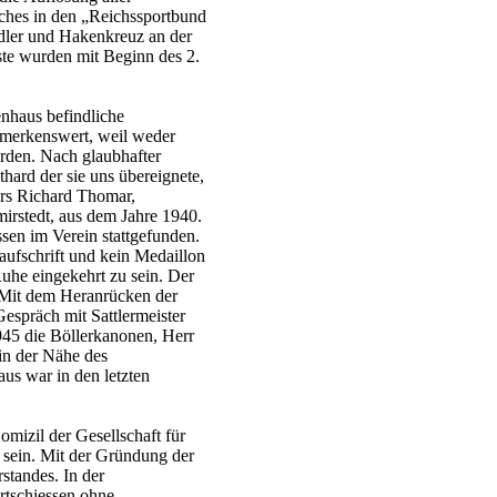
ches in den „Reichssportbund
dler und Hakenkreuz an der
te wurden mit Beginn des 2.
enhaus befindliche
emerkenswert, weil weder
rden. Nach glaubhafter
hard der sie uns übereignete,
ers Richard Thomar,
irstedt, aus dem Jahre 1940.
sen im Verein stattgefunden.
ufschrift und kein Medaillon
uhe eingekehrt zu sein. Der
 Mit dem Heranrücken der
espräch mit Sattlermeister
45 die Böllerkanonen, Herr
in der Nähe des
us war in den letzten
mizil der Gesellschaft für
 sein. Mit der Gründung der
tandes. In der
tschiessen ohne