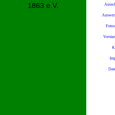
1863 e.V.
Aussc
Auswer
Fotos
Vorstan
K
Im
Dat