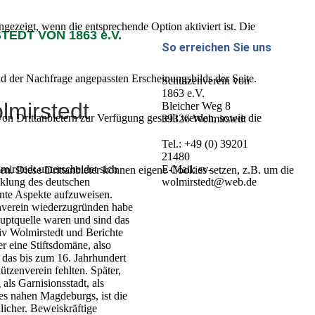
ezeigt, wenn die entsprechende Option aktiviert ist. Die
EDT VON 1863 e.V.
So erreichen Sie uns
d der Nachfrage angepassten Erscheinungsbilds der Seite.
Schützenverein von
1863 e.V.
lmirstedt
Bleicher Weg 8
on Drittanbietern zur Verfügung gestellt werden, sowie die
39326 Wolmirstedt
Tel.: +49 (0) 39201
21480
E-Mail: sv-
irstedt unterscheidet sich
den. Diese Drittanbieter können eigene Cookies setzen, z.B. um die
wolmirstedt@web.de
cklung des deutschen
ante Aspekte aufzuweisen.
nverein wiederzugründen habe
auptquelle waren und sind das
v Wolmirstedt und Berichte
er eine Stiftsdomäne, also
das bis zum 16. Jahrhundert
ützenverein fehlten. Später,
ls Garnisionsstadt, als
es nahen Magdeburgs, ist die
licher. Beweiskräftige