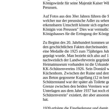
Königswürde für seine Majestät Kaiser Wi
Preussen.
Auf Fotos aus den 30er Jahren führen die 
welcher nur der preussische Adler zu sehen 
erkennbaren Umschrift könnte sich ergeben
Königin von Preussen" Dies war vermutlic
Königshauses für die Erringung der König
Zu Beginn des 20. Jahrhundert kommen uns
den geschichtlichen Fakten durcheinander
eine Medaille die 1925 zum 75jährigen Ju
geprägt wurde. Man bezieht sich also auf
nachweislich der Landwehrverein gegründe
Heimatmuseum vorhanden ist die Urkunde 
KK-Schützenvereins 1926. Sein Domizil wa
Küchenhorn. Zwischen der Ruine und dem 
aus Beton gegossene Kugelfang (12 m breit
Schützenstand war der später als Toilette 
Grenze zwischen den beiden Vereinen war
Unterlagen aus dem Jahre 1937 hat noch e
Schützenverein" existiert, der aber ansonst
hat.
1939 erfolgte die Eingliederung und damit 