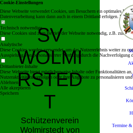
Cookie-Einstellungen
Diese Webseite verwendet Cookies, um Besuchern ein optimales Nutzerer
Datenverarbeitung kann dann auch in einem Drittland erfolgen. Weiter
SV
Technisch notwendige
Diese Cookies sind zum Betrieb der Webseite notwendig, z.B. zum Sch
Analytische
WOLMI
Diese Cookies werden verwendet, um das Nutzererlebnis weiter zu optim
St
Ausspielung von personalisierter Werbung durch die Nachverfolgung de
Ak
Drittanbieter-Inhalte
RSTED
Diese Webseite bietet möglicherweise Inhalte oder Funktionalitäten an,
Nutzeraktivität zu verfolgen oder ihre Angebote zu personalisieren und
Ablehnen
Alle akzeptieren
Schi
Speichern
T
Kön
H
Schützenverein
Termine & 
Wolmirstedt von