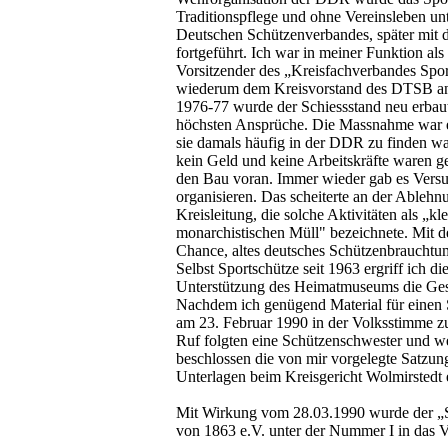
Traditionspflege und ohne Vereinsleben u
Deutschen Schützenverbandes, später mit
fortgeführt. Ich war in meiner Funktion al
Vorsitzender des „Kreisfachverbandes Spor
wiederum dem Kreisvorstand des DTSB ang
1976-77 wurde der Schiessstand neu erbaut.
höchsten Ansprüche. Die Massnahme war e
sie damals häufig in der DDR zu finden war
kein Geld und keine Arbeitskräfte waren g
den Bau voran. Immer wieder gab es Versu
organisieren. Das scheiterte an der Ableh
Kreisleitung, die solche Aktivitäten als „kl
monarchistischen Müll" bezeichnete. Mit 
Chance, altes deutsches Schützenbrauchtum
Selbst Sportschütze seit 1963 ergriff ich die
Unterstützung des Heimatmuseums die Gesc
Nachdem ich genügend Material für einen S
am 23. Februar 1990 in der Volksstimme 
Ruf folgten eine Schützenschwester und we
beschlossen die von mir vorgelegte Satzung
Unterlagen beim Kreisgericht Wolmirstedt 
Mit Wirkung vom 28.03.1990 wurde der „S
von 1863 e.V. unter der Nummer I in das Ve