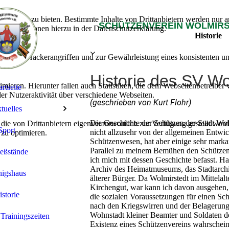
lebnis zu bieten. Bestimmte Inhalte von Drittanbietern werden nur ang
SCHÜTZENVEREIN WOLMIRST
e Informationen hierzu in der Datenschutzerklärung.
Historie
utz vor Hackerangriffen und zur Gewährleistung eines konsistenten un
Historie des SV Wo
ieren. Hierunter fallen auch Statistiken, die dem Webseitenbetreiber v
artseite
r Nutzeraktivität über verschiedene Webseiten.
(geschrieben von Kurt Flohr)
tuelles
Die Geschichte der Schützen der Stadt Wolm
 die von Drittanbietern eigenverantwortlich zur Verfügung gestellt wer
Sport
nicht allzusehr von der allgemeinen Entwi
 zu optimieren.
Schützenwesen, hat aber einige sehr mark
Parallel zu meinem Bemühen den Schütze
eßstände
ich mich mit dessen Geschichte befasst. H
Archiv des Heimatmuseums, das Stadtarchi
igshaus
älterer Bürger. Da Wolmirstedt im Mittelalt
Kirchengut, war kann ich davon ausgehen, 
istorie
die sozialen Voraussetzungen für einen Sch
nach den Kriegswirren und der Belagerung a
Wohnstadt kleiner Beamter und Soldaten d
Trainingszeiten
Existenz eines Schützenvereins wahrschein