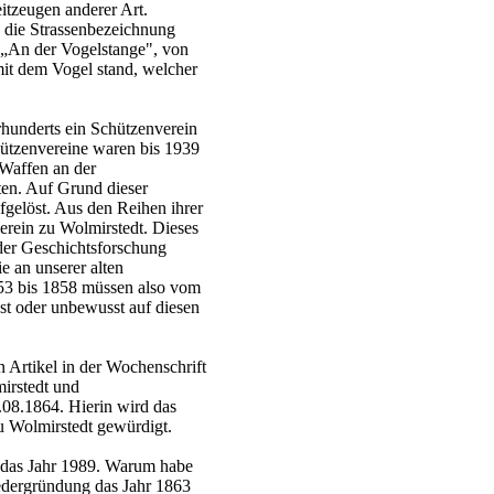
eitzeugen anderer Art.
s die Strassenbezeichnung
 „An der Vogelstange", von
it dem Vogel stand, welcher
rhunderts ein Schützenverein
hützenvereine waren bis 1939
 Waffen an der
ten. Auf Grund dieser
fgelöst. Aus den Reihen ihrer
rein zu Wolmirstedt. Dieses
der Geschichtsforschung
e an unserer alten
853 bis 1858 müssen also vom
t oder unbewusst auf diesen
 Artikel in der Wochenschrift
irstedt und
8.1864. Hierin wird das
u Wolmirstedt gewürdigt.
n das Jahr 1989. Warum habe
edergründung das Jahr 1863