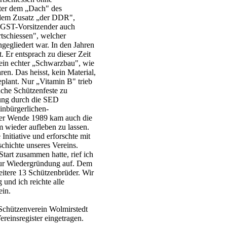
nter dem „Dach" des
 dem Zusatz „der DDR",
s GST-Vorsitzender auch
tschiessen", welcher
egliedert war. In den Jahren
 Er entsprach zu dieser Zeit
in echter „Schwarzbau", wie
en. Das heisst, kein Material,
eplant. Nur „Vitamin B" trieb
che Schützenfeste zu
nung durch die SED
einbürgerlichen-
der Wende 1989 kam auch die
 wieder aufleben zu lassen.
 Initiative und erforschte mit
hichte unseres Vereins.
tart zusammen hatte, rief ich
zur Wiedergründung auf. Dem
itere 13 Schützenbrüder. Wir
 und ich reichte alle
ein.
chützenverein Wolmirstedt
reinsregister eingetragen.