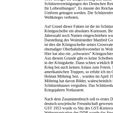
Schützenvereinigungen des Deutschen Rei
für Leibesübungen". Es musste der Reicha
Uniform getragen werden. Die Schützenfes
Weltkrieges verboten.
Auf Grund dieser Fakten ist die im Schütz
Königsscheibe ein absolutes Kuriosum. B
Jahreszahl noch Namen eingeschrieben wu
Darstellung des Wolmirstedter Manfred Got
ist dies die Königsscheibe seines Grossvat
ehemaliger Oberbahnhofsvorsteher in Wolm
Hier hat also ein „schwarzes" Königsschies
Aus diesem Grunde gibt es keine Scheibena
in der Königskette. Dann schien wirklich R
Krieg bot auch keinen Anlass zum Feiern.
amerikanischen Truppen, so erfuhr ich im G
Helmut Möhring Sen. , wurden im April 19
Möhring hat davon Bilder, wahrscheinlich 
Schützenhauses vergraben. Das Schützenha
Kriegsjahren Notlazarett.
Nach dem Zusammenbruch soll es erstes Do
deutsch-sowjetische Freundschaft gewesen
GST 1953 wurde es Sitz des GST-Kreisvors
Wehrorganisation der DDR wurde das Spor